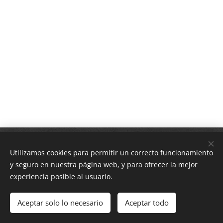
Plaza Lauxeta 6
(Santutxu-Bilbao)
Utilizamos cookies para permitir un correcto funcionamiento
/
688.610.108
/
info@adharayogabilbao.es
y seguro en nuestra página web, y para ofrecer la mejor
experiencia posible al usuario.
Aviso legal
|
Política de privacidad
l
Política de cookies
Aceptar solo lo necesario
Aceptar todo
Cookies